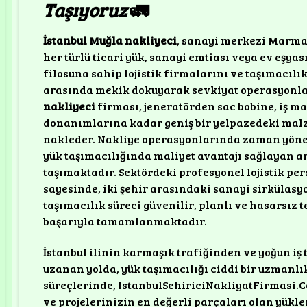
Taşıyoruz
🚛
İstanbul Muğla nakliyeci
, sanayi merkezi Marmar
her türlü ticari yük, sanayi emtiası veya ev eşya
filosuna sahip lojistik firmalarını ve taşımacılı
arasında mekik dokuyarak sevkiyat operasyonla
nakliyeci
firması, jeneratörden sac bobine, iş m
donanımlarına kadar geniş bir yelpazedeki mal
nakleder. Nakliye operasyonlarında zaman yöne
yük taşımacılığında maliyet avantajı sağlayan 
taşımaktadır. Sektördeki profesyonel lojistik pe
sayesinde, iki şehir arasındaki sanayi sirkülasy
taşımacılık süreci güvenilir, planlı ve hasarsız 
başarıyla tamamlanmaktadır.
İstanbul ilinin karmaşık trafiğinden ve yoğun i
uzanan yolda, yük taşımacılığı ciddi bir uzmanlık
süreçlerinde, IstanbulSehiriciNakliyatFirmasi.Co
ve projelerinizin en değerli parçaları olan yükleri