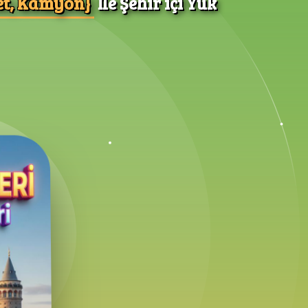
t, Kamyon}
İle Şehir içi Yük