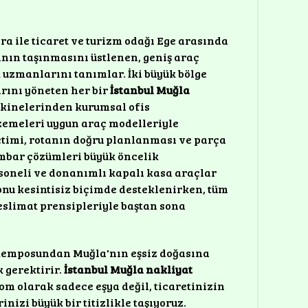
a ile ticaret ve turizm odağı Ege arasında
sının taşınmasını üstlenen, geniş araç
k uzmanlarını tanımlar. İki büyük bölge
rını yöneten her bir
İstanbul Muğla
akinelerinden kurumsal ofis
zemeleri uygun araç modelleriyle
timi, rotanın doğru planlanması ve parça
ambar çözümleri büyük öncelik
rsoneli ve donanımlı kapalı kasa araçlar
onu kesintisiz biçimde desteklenirken, tüm
teslimat prensipleriyle baştan sona
ş temposundan Muğla'nın eşsiz doğasına
 gerektirir.
İstanbul Muğla nakliyat
m olarak sadece eşya değil, ticaretinizin
nizi büyük bir titizlikle taşıyoruz.