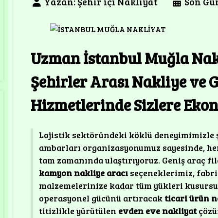
Yazan:
Şehir içi Nakliyat
Son Gün
Uzman İstanbul Muğla Nak
Şehirler Arası Nakliye ve 
Hizmetlerinde Sizlere Ekon
Lojistik sektöründeki köklü deneyimimizle 
ambarları organizasyonumuz sayesinde, her 
tam zamanında ulaştırıyoruz. Geniş araç fi
kamyon nakliye aracı
seçeneklerimiz, fabri
malzemelerinize kadar tüm yükleri kusursuz
operasyonel gücünü artıracak
ticari ürün n
titizlikle yürütülen
evden eve nakliyat
çözü