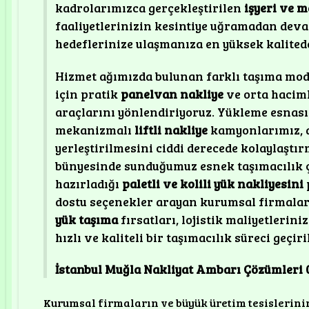
kadrolarımızca gerçekleştirilen
işyeri ve 
faaliyetlerinizin kesintiye uğramadan dev
hedeflerinize ulaşmanıza en yüksek kalited
Hizmet ağımızda bulunan farklı taşıma mode
için pratik
panelvan nakliye
ve orta hacim
araçlarını yönlendiriyoruz. Yükleme esnası
mekanizmalı
liftli nakliye
kamyonlarımız, a
yerleştirilmesini ciddi derecede kolaylaştı
bünyesinde sunduğumuz esnek taşımacılık ç
hazırladığı
paletli ve kolili yük nakliyesini
dostu seçenekler arayan kurumsal firmalar
yük taşıma
fırsatları, lojistik maliyetlerin
hızlı ve kaliteli bir taşımacılık süreci geçi
İstanbul Muğla Nakliyat Ambarı Çözümleri 0
Kurumsal firmaların ve büyük üretim tesislerinin