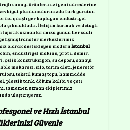
rajlı sanayi ürünlerinizi yeni adreslerine
m sevkiyat planlamalarınızda fark yaratan
rika çıkışlı yer kaplayan endüstriyel
la çıkmaktadır. İletişim kurmak ve detaylı
en lojistik uzmanlarımıza günün her saati
 gelişmiş transfer merkezlerimiz
tisiz olarak destekleyen modern
İstanbul
bobin, endüstriyel makine, profil demir,
i, çelik konstrüksiyon, su deposu, sanayi
kablo makarası, silo, tarım aleti, jeneratör
j rulosu, tekstil kumaş topu, hammadde
el, plastik tank, döküm kalıbı ve çatı
rını, tamamen uzman ekiplerimiz
nda ulaştırıyoruz.
ofesyonel ve Hızlı İstanbul
üklerinizi Güvenle