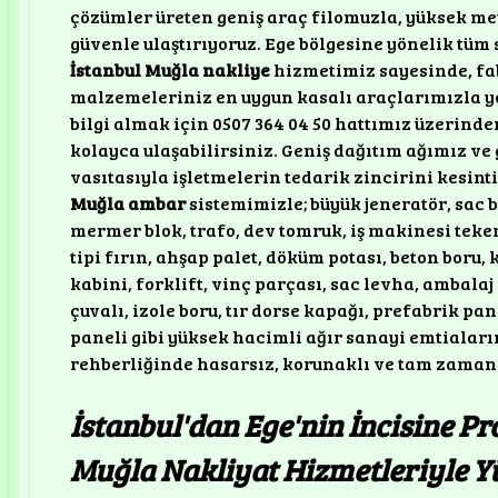
çözümler üreten geniş araç filomuzla, yüksek met
güvenle ulaştırıyoruz. Ege bölgesine yönelik tü
İstanbul Muğla nakliye
hizmetimiz sayesinde, fab
malzemeleriniz en uygun kasalı araçlarımızla yo
bilgi almak için 0507 364 04 50 hattımız üzerind
kolayca ulaşabilirsiniz. Geniş dağıtım ağımız ve
vasıtasıyla işletmelerin tedarik zincirini kesin
Muğla ambar
sistemimizle; büyük jeneratör, sac 
mermer blok, trafo, dev tomruk, iş makinesi teker
tipi fırın, ahşap palet, döküm potası, beton boru, 
kabini, forklift, vinç parçası, sac levha, ambala
çuvalı, izole boru, tır dorse kapağı, prefabrik pan
paneli gibi yüksek hacimli ağır sanayi emtiala
rehberliğinde hasarsız, korunaklı ve tam zamanı
İstanbul'dan Ege'nin İncisine Pr
Muğla Nakliyat Hizmetleriyle Y