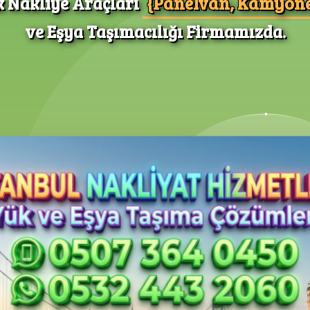
{Panelvan, Kamyone
k Nakliye Araçları
ve Eşya Taşımacılığı Firmamızda.
yat Servisi