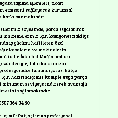
mağaza taşıma
işlemleri, ticari
am etmesini sağlayarak kurumsal
e katkı sunmaktadır.
llerimiz sayesinde, parça eşyalarınız
li malzemeleriniz için
kamyonet nakliye
nda iş gücünü hafifleten özel
ğır kasaların ve makinelerin
rmaktadır. İstanbul Muğla ambarı
özümleriyle, fabrikalarınızın
profesyonelce tamamlıyoruz. Bütçe
 için hazırladığımız
komple veya parça
izi minimum seviyeye indirerek avantajlı,
rilmesini sağlamaktadır.
507 364 04 50
 lojistik ihtiyaçlarına profesyonel