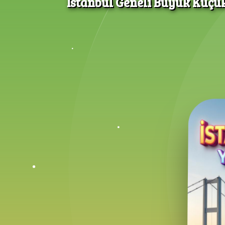
İstanbul Geneli Büyük Küçü
İstanbul Nakli